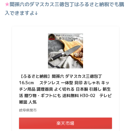
★
関孫六のダマスカス三徳包丁はふるさと納税でも購
入できますよ↓
【ふるさと納税】関孫六 ダマスカス三徳包丁
16.5cm ステンレス 一体型 貝印 おしゃれ キッ
チン用品 調理器具 よく切れる 日本製 引越し 新生
活 贈り物・ギフトにも 送料無料 H30-02 テレビ
雑誌 人気
岐阜県関市
楽天市場