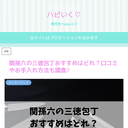
ハピいく♡
ハピいく♡
育児をHappyに♪
当サイトはプロモーションを含みます
PR
関孫六の三徳包丁おすすめはどれ？口コミ
やお手入れ方法も調査♪
キッチングッズ