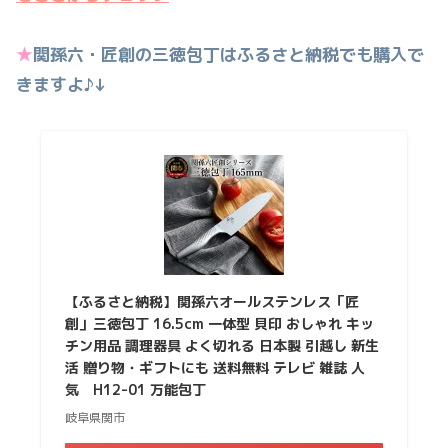
★
関孫六・匠創の三徳包丁はふるさと納税でも購入で
きますよ♪↓
【ふるさと納税】関孫六オールステンレス「匠
創」三徳包丁 16.5cm 一体型 貝印 おしゃれ キッ
チン用品 調理器具 よく切れる 日本製 引越し 新生
活 贈り物・ギフトにも 送料無料 テレビ 雑誌 人
気 H12-01 万能包丁
岐阜県関市