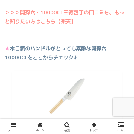
＞＞＞関孫六・10000CL三徳包丁の口コミを、もっ
と知りたい方はこちら【楽天】
★
木目調のハンドルがとっても素敵な関孫六・
10000CLをここからチェック↓
貝印 KAI 三徳包丁 関孫六 10000CL 165mm 日本
製 AE5254
メニュー
ホーム
検索
トップ
サイドバー