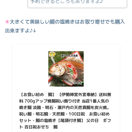
予約できるところもありますよ♪
★
大きくて美味しい鯛の塩焼きはお取り寄せでも購入
出来ますよ♪↓
【お食い初め 鯛】 【伊勢神宮外宮奉納】送料無
料 700gアップ焼鯛祝い飾り付き 当店1番人気の
焼き鯛 淡路・明石・瀬戸内の天然真鯛を炭火焼。
祝い鯛・明石鯛・天然鯛・100日祝 お食い初め
セット・鯛の塩焼き【尾頭付き鯛】 父の日 ギフ
ト 百日祝おせち 鯛