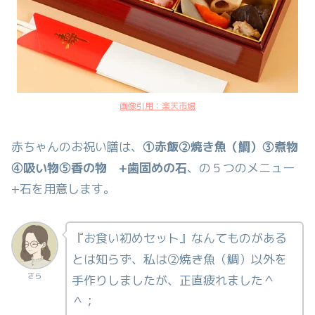
画像引用：楽天市場
赤ちゃんのお祝い膳は、
①赤飯②焼き魚（鯛）③煮物
④吸い物⑤香の物 +歯固めの石
、の５つのメニュー
+石を用意します。
『お食い初めセット』なんてものがある
とは知らず、私は②焼き魚（鯛）以外を
さら
手作りしましたが、正直疲れました＾
＾；