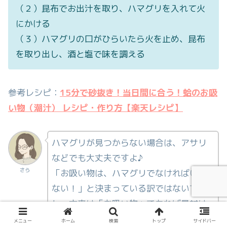
（２）昆布でお出汁を取り、ハマグリを入れて火
にかける
（３）ハマグリの口がひらいたら火を止め、昆布
を取り出し、酒と塩で味を調える
参考レシピ：
15分で砂抜き！当日間に合う！蛤のお吸
い物（潮汁） レシピ・作り方【楽天レシピ】
ハマグリが見つからない場合は、アサリ
などでも大丈夫ですよ♪
さら
「お吸い物は、ハマグリでなければいけ
ない！」と決まっている訳ではないです
し、本来は「お吸い物」であれば具材は
何でも良いのです。
メニュー
ホーム
検索
トップ
サイドバー