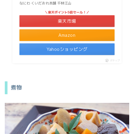
なにわ くいだおれ本舗 千林江山
＼楽天ポイント5倍セール！／
楽天市場
Amazon
Yahooショッピング
ポチップ
煮物