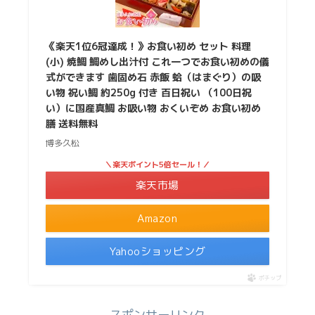
《楽天1位6冠達成！》お食い初め セット 料理
(小) 焼鯛 鯛めし出汁付 これ一つでお食い初めの儀
式ができます 歯固め石 赤飯 蛤（はまぐり）の吸
い物 祝い鯛 約250g 付き 百日祝い （100日祝
い）に国産真鯛 お吸い物 おくいぞめ お食い初め
膳 送料無料
博多久松
＼楽天ポイント5倍セール！／
楽天市場
Amazon
Yahooショッピング
ポチップ
スポンサーリンク