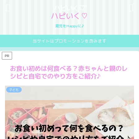
ハピいく♡
ハピいく♡
育児をHappyに♪
当サイトはプロモーションを含みます
PR
お食い初めは何食べる？赤ちゃんと親のレ
シピと自宅でのやり方をご紹介♪
子ども