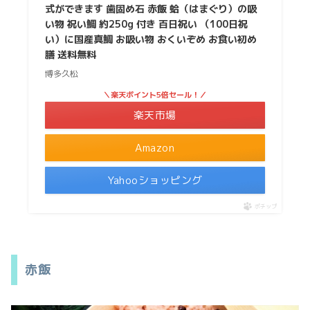
式ができます 歯固め石 赤飯 蛤（はまぐり）の吸
い物 祝い鯛 約250g 付き 百日祝い （100日祝
い）に国産真鯛 お吸い物 おくいぞめ お食い初め
膳 送料無料
博多久松
＼楽天ポイント5倍セール！／
楽天市場
Amazon
Yahooショッピング
ポチップ
赤飯