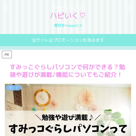
ハピいく♡
ハピいく♡
育児をHappyに♪
当サイトはプロモーションを含みます
PR
すみっこぐらしパソコンで何ができる？勉
強や遊びが満載♪機能についてもご紹介！
子ども