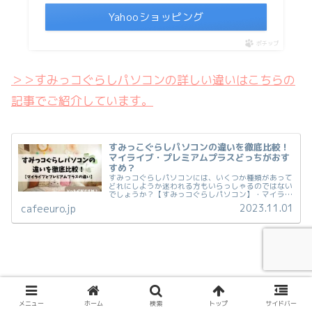
Yahooショッピング
ポチップ
＞＞すみっコぐらしパソコンの詳しい違いはこちらの
記事でご紹介しています。
すみっこぐらしパソコンの違いを徹底比較！
マイライブ・プレミアムプラスどっちがおす
すめ？
すみっコぐらしパソコンには、いくつか種類があって
どれにしようか迷われる方もいらっしゃるのではない
でしょうか？【すみっコぐらしパソコン】・マイライ
ブ(MY LIVE)←New！2023年発売・プレミアムプラス
2023.11.01
cafeeuro.jp
すみっコぐらしパソコンは、どちらを...
子ども
メニュー
ホーム
検索
トップ
サイドバー