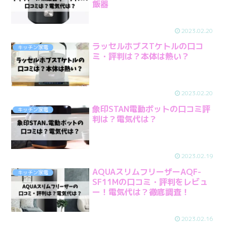
飯器
2023.02.20
ラッセルホブスTケトルの口コ
キッチン家電
ミ・評判は？本体は熱い？
2023.02.20
象印STAN電動ポットの口コミ評
キッチン家電
判は？電気代は？
2023.02.19
AQUAスリムフリーザーAQF-
キッチン家電
SF11Mの口コミ・評判をレビュ
ー！電気代は？徹底調査！
2023.02.16