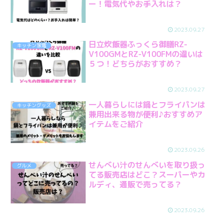
ー！電気代やお手入れは？
2023.09.27
日立炊飯器ふっくら御膳RZ-
キッチン家電
V100GMとRZ-V100FMの違いは
５つ！どちらがおすすめ？
2023.09.27
一人暮らしには鍋とフライパンは
キッチングッズ
兼用出来る物が便利♪おすすめア
イテムをご紹介
2023.09.26
せんべい汁のせんべいを取り扱っ
グルメ
てる販売店はどこ？スーパーやカ
ルディ、通販で売ってる？
2023.09.26