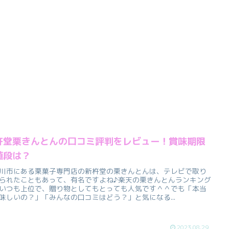
杵堂栗きんとんの口コミ評判をレビュー！賞味期限
値段は？
川市にある栗菓子専門店の新杵堂の栗きんとんは、テレビで取り
られたこともあって、有名ですよね♪楽天の栗きんとんランキング
いつも上位で、贈り物としてもとっても人気です＾＾でも「本当
味しいの？」「みんなの口コミはどう？」と気になる...
2023.08.29