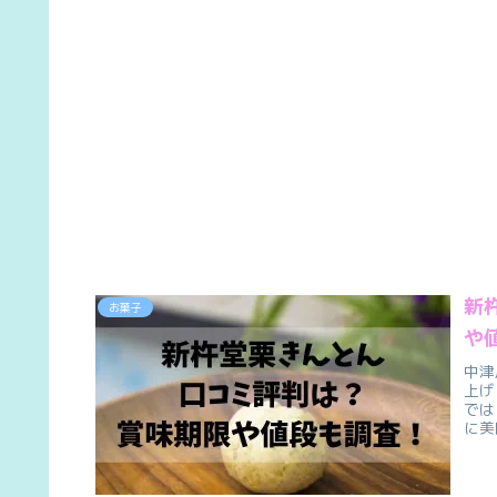
新
お菓子
や
中津
上げ
では
に美