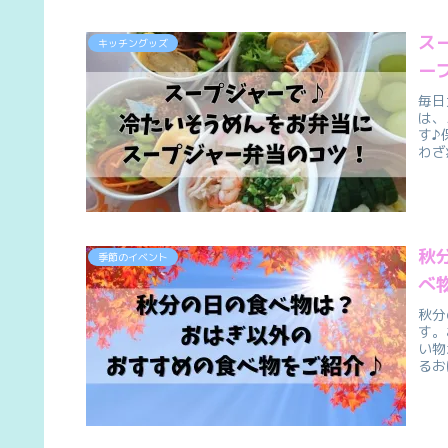
ス
キッチングッズ
ー
毎日
は、
す♪
わざ
秋
季節のイベント
べ
秋分
す。
い物
るお