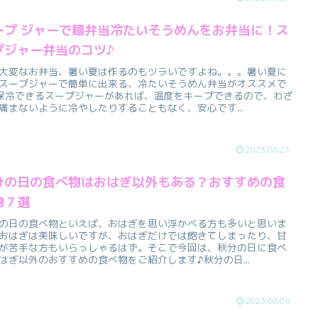
ープ ジャーで麺弁当冷たいそうめんをお弁当に！ス
プジャー弁当のコツ♪
大変なお弁当、暑い夏は作るのもツラいですよね。。。暑い夏に
スープジャーで簡単に出来る、冷たいそうめん弁当がオススメで
保冷できるスープジャーがあれば、温度をキープできるので、わざ
痛まないように冷やしたりすることもなく、安心です...
2023.08.21
分の日の食べ物はおはぎ以外もある？おすすめの食
物７選
の日の食べ物といえば、おはぎを思い浮かべる方も多いと思いま
おはぎは美味しいですが、おはぎだけでは飽きてしまったり、甘
が苦手な方もいらっしゃるはず。そこで今回は、秋分の日に食べ
はぎ以外のおすすめの食べ物をご紹介します♪秋分の日...
2023.08.09