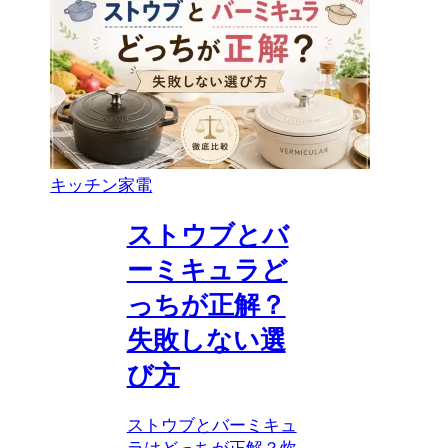
キッチン家電
ストウブとバ
ーミキュラど
っちが正解？
失敗しない選
び方
ストウブとバーミキュ