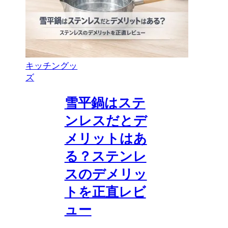
キッチングッ
ズ
雪平鍋はステ
ンレスだとデ
メリットはあ
る？ステンレ
スのデメリッ
トを正直レビ
ュー