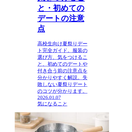
と・初めての
デートの注意
点
高校生向け夏祭りデー
ト完全ガイド。服装の
選び方、気をつけるこ
と、初めてのデートや
付き合う前の注意点を
分かりやすく解説。失
敗しない夏祭りデート
のコツが分かります。
2026.01.07
気になること