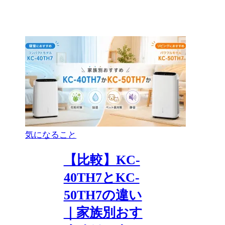
気になること
【比較】KC-
40TH7とKC-
50TH7の違い
｜家族別おす