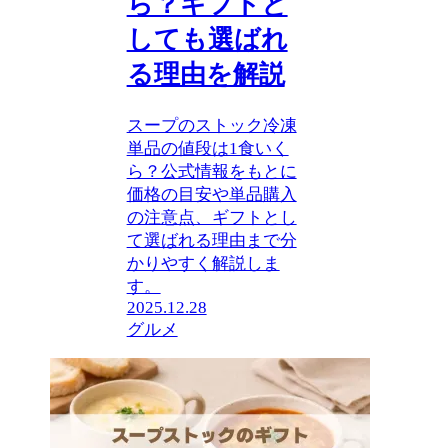
ら？ギフトと
しても選ばれ
る理由を解説
スープのストック冷凍
単品の値段は1食いく
ら？公式情報をもとに
価格の目安や単品購入
の注意点、ギフトとし
て選ばれる理由まで分
かりやすく解説しま
す。
2025.12.28
グルメ