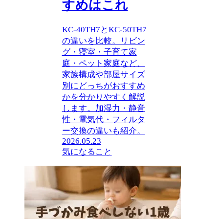
すめはこれ
KC-40TH7とKC-50TH7
の違いを比較。リビン
グ・寝室・子育て家
庭・ペット家庭など、
家族構成や部屋サイズ
別にどっちがおすすめ
かを分かりやすく解説
します。加湿力・静音
性・電気代・フィルタ
ー交換の違いも紹介。
2026.05.23
気になること