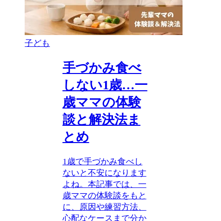
子ども
手づかみ食べ
しない1歳…一
歳ママの体験
談と解決法ま
とめ
1歳で手づかみ食べし
ないと不安になります
よね。本記事では、一
歳ママの体験談をもと
に、原因や練習方法、
心配なケースまで分か