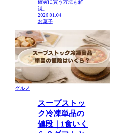
確実に買う方法も解
説。
2026.01.04
お菓子
グルメ
スープストッ
ク冷凍単品の
値段｜1食いく