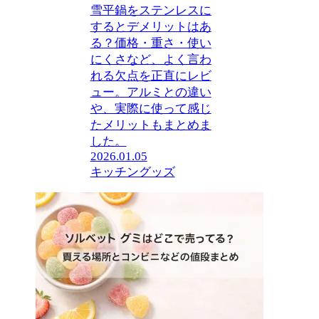
雪平鍋をステンレスに
するとデメリットはあ
る？価格・重さ・使い
にくさなど、よく言わ
れる欠点を正直にレビ
ュー。アルミとの違い
や、実際に使って感じ
たメリットもまとめま
した。
2026.01.05
キッチングッズ