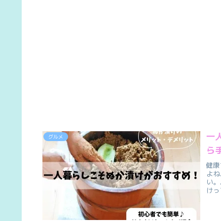
一
グルメ
ら
健康
よね
い。
けっ