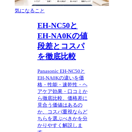
気になること
EH-NC50と
EH-NA0Kの値
段差とコスパ
を徹底比較
Panasonic EH-NC50と
EH-NA0Kの違いを価
格・性能・速乾性・ヘ
アケア効果・口コミか
ら徹底比較。価格差に
見合う価値はあるの
か、コスパ重視ならど
ちらを選ぶべきかを分
かりやすく解説しま