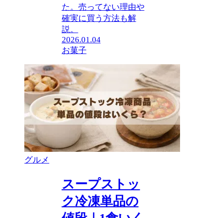
た。売ってない理由や
確実に買う方法も解
説。
2026.01.04
お菓子
グルメ
スープストッ
ク冷凍単品の