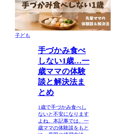
子ども
手づかみ食べ
しない1歳…一
歳ママの体験
談と解決法ま
とめ
1歳で手づかみ食べし
ないと不安になります
よね。本記事では、一
歳ママの体験談をもと