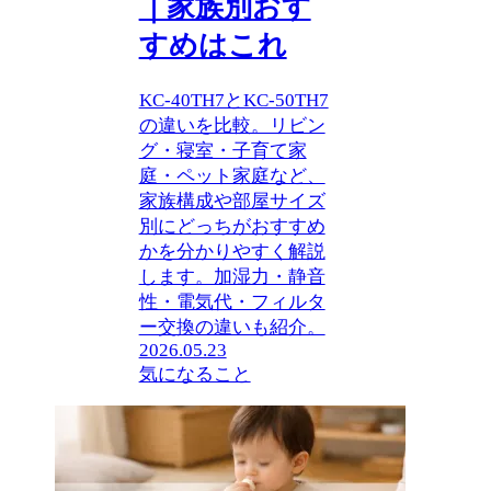
｜家族別おす
すめはこれ
KC-40TH7とKC-50TH7
の違いを比較。リビン
グ・寝室・子育て家
庭・ペット家庭など、
家族構成や部屋サイズ
別にどっちがおすすめ
かを分かりやすく解説
します。加湿力・静音
性・電気代・フィルタ
ー交換の違いも紹介。
2026.05.23
気になること