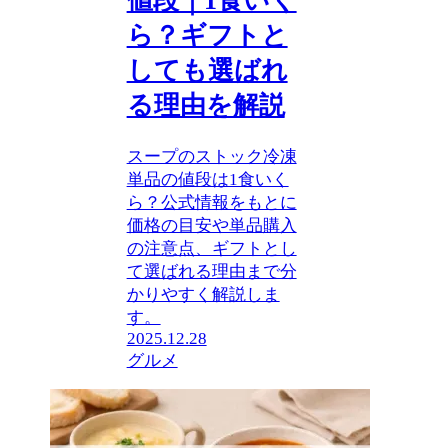
値段｜1食いく
ら？ギフトと
しても選ばれ
る理由を解説
スープのストック冷凍
単品の値段は1食いく
ら？公式情報をもとに
価格の目安や単品購入
の注意点、ギフトとし
て選ばれる理由まで分
かりやすく解説しま
す。
2025.12.28
グルメ