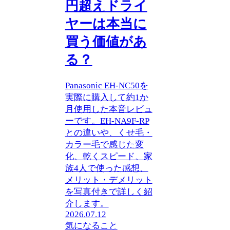
円超えドライ
ヤーは本当に
買う価値があ
る？
Panasonic EH-NC50を
実際に購入して約1か
月使用した本音レビュ
ーです。EH-NA9F-RP
との違いや、くせ毛・
カラー毛で感じた変
化、乾くスピード、家
族4人で使った感想、
メリット・デメリット
を写真付きで詳しく紹
介します。
2026.07.12
気になること