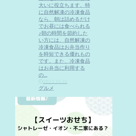
大いに役立ちます。特
に自然解凍の冷凍食品
なら、朝は詰めるだけ
でお昼には食べられる
♪朝の時間を節約した
い方には、自然解凍の
冷凍食品はお弁当作り
を時短できる優れもの
です。また、冷凍食品
はお弁当に利用する
の...
2023.10.31
グルメ