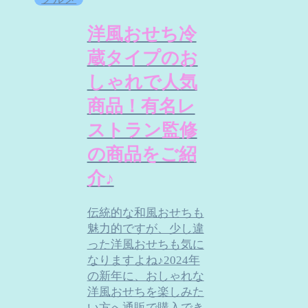
洋風おせち冷
蔵タイプのお
しゃれで人気
商品！有名レ
ストラン監修
の商品をご紹
介♪
伝統的な和風おせちも
魅力的ですが、少し違
った洋風おせちも気に
なりますよね♪2024年
の新年に、おしゃれな
洋風おせちを楽しみた
い方へ通販で購入でき