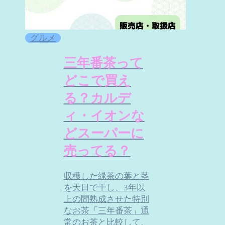
グルメ
三年番茶って
どこで買え
る？カルデ
ィ・イオンな
どスーパーに
売ってる？
収穫した緑茶の葉と茎
を天日で干し、3年以
上の間熟成させた特別
なお茶「三年番茶」通
常のお茶と比較して、