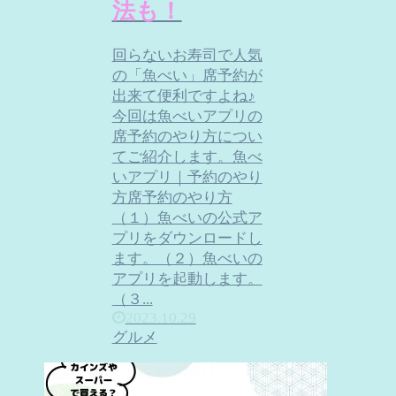
法も！
回らないお寿司で人気
の「魚べい」席予約が
出来て便利ですよね♪
今回は魚べいアプリの
席予約のやり方につい
てご紹介します。魚べ
いアプリ｜予約のやり
方席予約のやり方
（１）魚べいの公式ア
プリをダウンロードし
ます。（２）魚べいの
アプリを起動します。
（３...
2023.10.29
グルメ