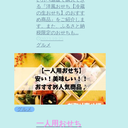
る『洋風おせち【冷蔵
の生おせち】のおすす
め商品』をご紹介しま
す。また、ふるさと納
税限定のおせちも...
2023.10.25
グルメ
グルメ
一人用おせち