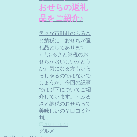
おせちの返礼
品をご紹介♪
色々な市町村のふるさ
と納税に、おせちが返
礼品としてあります
♪『ふるさと納税のお
せちがおいしいかどう
か』気になる方もいら
っしゃるのではないで
しょうか。今回の記事
では以下についてご紹
介しています。・ふる
さと納税のおせちって
美味しいの？口コミ評
判...
2023.10.23
グルメ