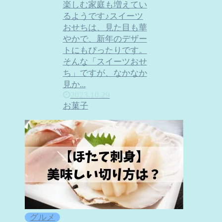
楽しむ家庭も増えてい
るようです♪スイーツ
おせちは、見た目も華
やかで、新年のデザー
トにもぴったりです。
そんな「スイーツおせ
ち」ですが、なかなか
見か...
2023.10.29
お菓子
グルメ