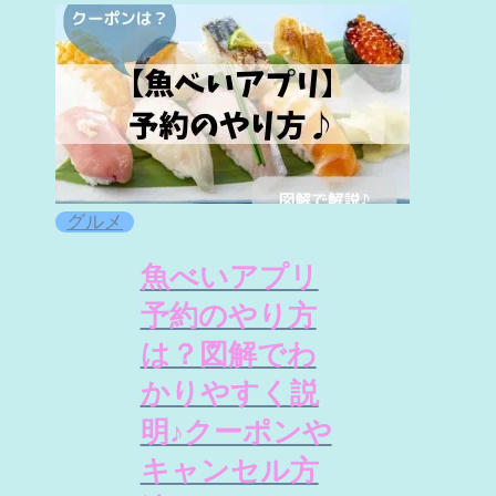
グルメ
魚べいアプリ
予約のやり方
は？図解でわ
かりやすく説
明♪クーポンや
キャンセル方