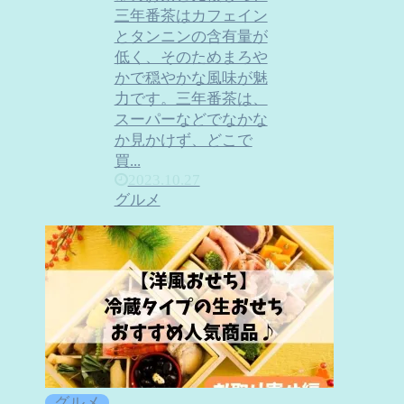
三年番茶はカフェイン
とタンニンの含有量が
低く、そのためまろや
かで穏やかな風味が魅
力です。三年番茶は、
スーパーなどでなかな
か見かけず、どこで
買...
2023.10.27
グルメ
グルメ