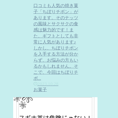
口コミも人気の焼き菓
子「ちぼりチボン」が
あります。そのナッツ
の風味とサクサクの食
感は魅力的です！ま
た、ギフトとしても非
常に人気があります♪
しかし、ちぼりチボン
を入手する方法が分か
らず、お悩みの方もい
るかもしれません。そ
こで、今回はちぼりチ
ボ...
2023.10.28
お菓子