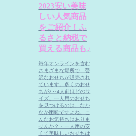
2023安い美味
しい人気商品
をご紹介！ふ
るさと納税で
買える商品も♪
毎年オンラインを含む
さまざまな場所で、贅
沢なおせちが販売され
ています。多くのおせ
ちが2～4人前ほどのサ
イズ。一人用のおせち
を見つけるのは、なか
なか困難ですよね。こ
んなお気持ちはありま
せんか？・一人用の安
くて美味しいおせちは