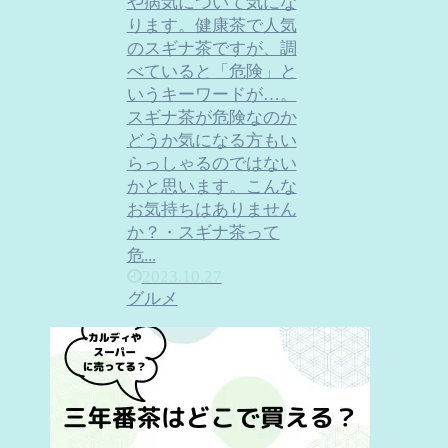
や病気について気にな
ります。健康茶で人気
のスギナ茶ですが、調
べていると「危険」と
いうキーワードが…。
スギナ茶が危険なのか
どうか気になる方もい
らっしゃるのではない
かと思います。こんな
お気持ちはありません
か？・スギナ茶って
危...
2023.10.27
グルメ