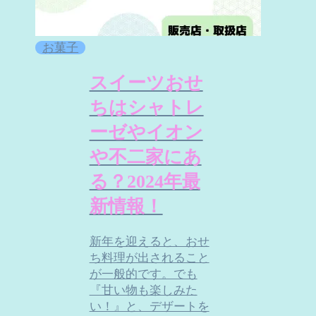
お菓子
スイーツおせ
ちはシャトレ
ーゼやイオン
や不二家にあ
る？2024年最
新情報！
新年を迎えると、おせ
ち料理が出されること
が一般的です。でも
『甘い物も楽しみた
い！』と、デザートを