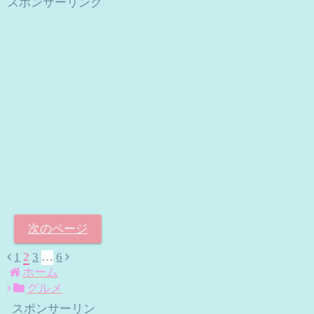
スポンサーリンク
次のページ
1
2
3
…
6
前
次
ホーム
へ
へ
グルメ
スポンサーリン