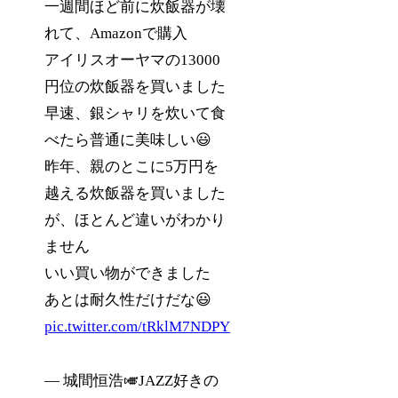
一週間ほど前に炊飯器が壊
れて、Amazonで購入
アイリスオーヤマの13000
円位の炊飯器を買いました
早速、銀シャリを炊いて食
べたら普通に美味しい😃
昨年、親のとこに5万円を
越える炊飯器を買いました
が、ほとんど違いがわかり
ません
いい買い物ができました
あとは耐久性だけだな😃
pic.twitter.com/tRklM7NDPY
— 城間恒浩🎺JAZZ好きの