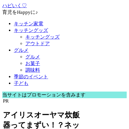
ハピいく♡
育児をHappyに♪
キッチン家電
キッチングッズ
キッチングッズ
アウトドア
グルメ
グルメ
お菓子
調味料
季節のイベント
子ども
当サイトはプロモーションを含みます
PR
アイリスオーヤマ炊飯
器ってまずい！？ネッ