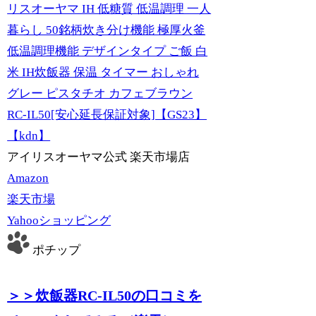
リスオーヤマ IH 低糖質 低温調理 一人
暮らし 50銘柄炊き分け機能 極厚火釜
低温調理機能 デザインタイプ ご飯 白
米 IH炊飯器 保温 タイマー おしゃれ
グレー ピスタチオ カフェブラウン
RC-IL50[安心延長保証対象]【GS23】
【kdn】
アイリスオーヤマ公式 楽天市場店
Amazon
楽天市場
Yahooショッピング
ポチップ
＞＞炊飯器RC-IL50の口コミを