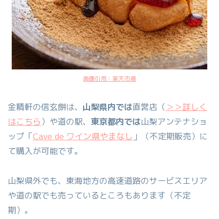
画像引用：楽天市場
金精軒の信玄餅は、
山梨県内では
直営店（
＞＞詳しく
はこちら
）や道の駅、
東京都内では
山梨アンテナショ
ップ「
Cave de ワイン県やまなし
」（不定期販売）に
て購入が可能です。
山梨県外でも、東海地方の高速道路のサービスエリア
や道の駅でも売っているところもあります（不定
期）。