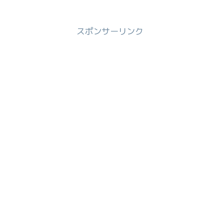
らっしゃるのではないかと思います。今
回の記事ではカール（お菓子）がどこに
売っているか、どこで買え...
スポンサーリンク