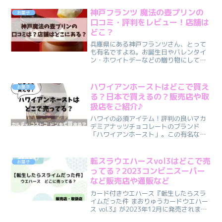
神戸フランツ 魔法の壺プリンの
お菓子
口コミ・評判をレビュー！店舗は
どこ？
兵庫県にある神戸フランツさん、とって
も有名ですよね。お誕生日やバレンタイ
ン・ホワイトデーなどの贈り物にしても
喜ばれる、美味しいと人気の『神戸魔法
の壺プリン』TVや雑誌でも沢山取り上げ
られていて、「神戸魔法の壺プリンって
ハワイアンホーストはどこで買え
お菓子
本当に美味しいの？」「...
る？日本で買えるの？販売店や取
扱店をご紹介♪
ハワイの必須アイテム！評判の良いマカ
デミアナッツチョコレートのブランド
「ハワイアンホースト」。この有名な商
品、どこで手に入れられるのか迷ってい
らっしゃる方もいるかもしれません。こ
んな疑問はありませんか？・ハワイアン
転スラウエハースvol3はどこで売
お菓子
ホーストはどこで売ってる？...
ってる？2023コンビニスーパー
など販売店や通販など
カード付きウエハース『転生したらスラ
イムだった件 まおりゅうカードウエハー
ス vol.3』が2023年12月に発売されま
す！魅力的な登場キャラクターと迫力の