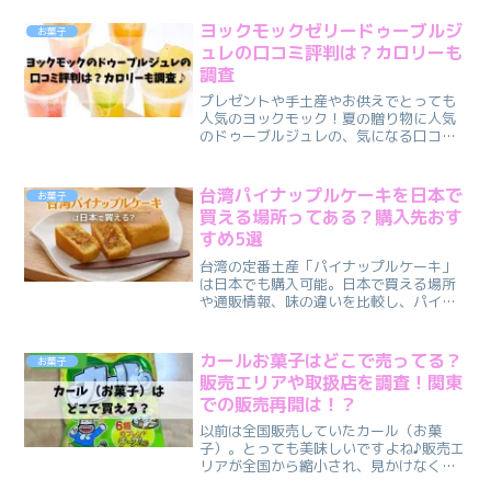
アクションシーンで、ファンの方も多い
と思います。転スラシリーズは常に大人
ヨックモックゼリードゥーブルジ
お菓子
気で、発売後...
ュレの口コミ評判は？カロリーも
調査
プレゼントや手土産やお供えでとっても
人気のヨックモック！夏の贈り物に人気
のドゥーブルジュレの、気になる口コミ
を調査しました♪悪い口コミは・のしがぐ
ちゃぐちゃになっていたといったものが
ありました。良い口コミは・味が美味し
台湾パイナップルケーキを日本で
お菓子
い・送った先の相手が「...
買える場所ってある？購入先おす
すめ5選
台湾の定番土産「パイナップルケーキ」
は日本でも購入可能。日本で買える場所
や通販情報、味の違いを比較し、パイナ
ップルケーキおすすめ5選を分かりやすく
紹介します。
カールお菓子はどこで売ってる？
お菓子
販売エリアや取扱店を調査！関東
での販売再開は！？
以前は全国販売していたカール（お菓
子）。とっても美味しいですよね♪販売エ
リアが全国から縮小され、見かけなくな
ってしまった地域もあり、悲しい方もい