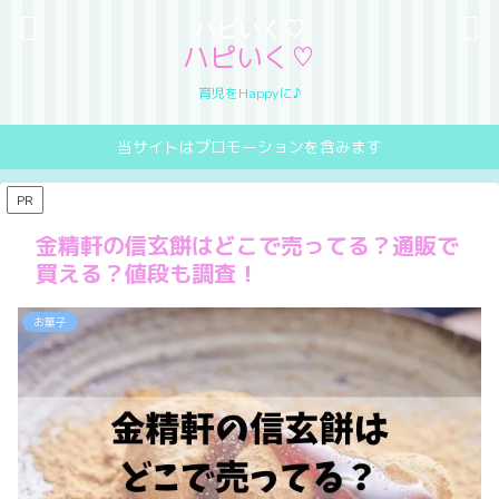
ハピいく♡
ハピいく♡
育児をHappyに♪
当サイトはプロモーションを含みます
PR
金精軒の信玄餅はどこで売ってる？通販で
買える？値段も調査！
お菓子