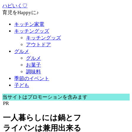
ハピいく♡
育児をHappyに♪
キッチン家電
キッチングッズ
キッチングッズ
アウトドア
グルメ
グルメ
お菓子
調味料
季節のイベント
子ども
当サイトはプロモーションを含みます
PR
一人暮らしには鍋とフ
ライパンは兼用出来る