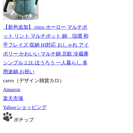
【新色追加】 rinto ホーロー マルチポ
ット リント マルチポット 鍋 琺瑯 和
平フレイズ 収納 IH対応 おしゃれ アイ
ボリー かわいい マルチ鍋 北欧 冷蔵庫
シンプル 2.2L ほうろう 一人暮らし 多
用途鍋 お祝い
carro（デザイン雑貨カロ）
Amazon
楽天市場
Yahooショッピング
ポチップ