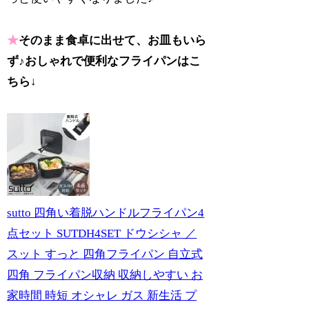
★
そのまま食卓に出せて、お皿もいら
ず♪おしゃれで便利なフライパンはこ
ちら↓
sutto 四角い着脱ハンドルフライパン4
点セット SUTDH4SET ドウシシャ ／
スット すっと 四角フライパン 自立式
四角 フライパン収納 収納しやすい お
家時間 時短 オシャレ ガス 新生活 プ