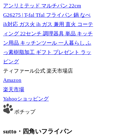
アンリミテッド マルチパン 22cm
G26275 | T-fal Tfal フライパン 鍋 なべ
ih対応 ガス火 ih ガス 兼用 直火 コーテ
ィング 22センチ 調理器具 単品 キッチ
ン用品 キッチンツール 一人暮らし ふ
っ素樹脂加工 ギフト プレゼント ラッ
ピング
ティファール公式 楽天市場店
Amazon
楽天市場
Yahooショッピング
ポチップ
sutto・四角いフライパン