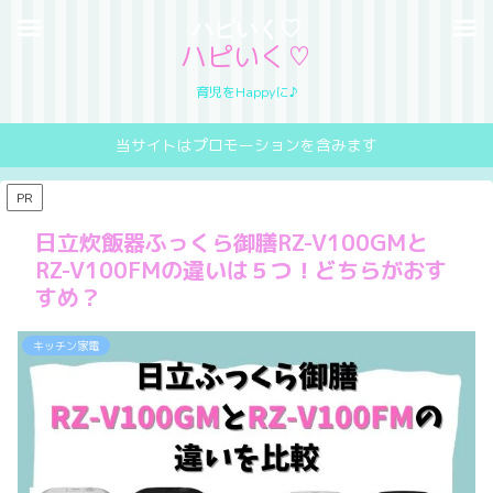
ハピいく♡
ハピいく♡
育児をHappyに♪
当サイトはプロモーションを含みます
PR
日立炊飯器ふっくら御膳RZ-V100GMと
RZ-V100FMの違いは５つ！どちらがおす
すめ？
キッチン家電