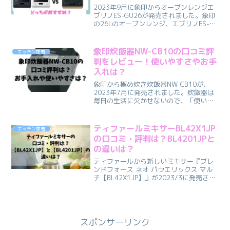
2023年9月に象印からオーブンレンジエ
ブリノES-GU26が発売されました。象印
の26Lのオーブンレンジ、エブリノES-
GU26とSTAN.(スタン）ES-SA26の違い
は７つあります！まず発売時期が違いま
す。（１）発売時期・エブリノES...
象印炊飯器NW-CB10の口コミ評
キッチン家電
判をレビュー！使いやすさやお手
入れは？
象印から極め炊き炊飯器NW-CB10が、
2023年7月に発売されました。炊飯器は
毎日の生活に欠かせないので、「使いや
すいのかな？」「お手入れはどう？」
と、実際に使っている方の口コミが気に
なりますよね。今回の記事では、象印圧
ティファールミキサーBL42X1JP
キッチン家電
力IH炊飯ジャー・...
の口コミ・評判は？BL4201JPと
の違いは？
ティファールから新しいミキサー『ブレ
ンドフォース ネオ パウエリックス マル
チ【BL42X1JP】』が2023/3に発売され
ます。今までの『ブレンドフォース ネオ
ホワイト【BL4201JP】』との違いはある
のでしょうか？気になる口コミにつ...
スポンサーリンク