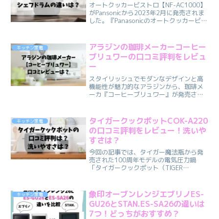
オートクッカービストロ【NF-AC1000】
がPansonicから2023年2月に発売されま
した。『Panasonicのオートクッカービス
トロ【NF-AC1000】』の購入を検討する
際、同じ自動調理鍋で炒め調理が出来る
『アイリスオーヤマのシ...
アラジンの珈琲メーカーコーヒー
キッチン家電
ブリュワーの口コミ評判をレビュ
ー
スタイリッシュでモダンなデザインと高
機能性が魅力的なアラジンから、珈琲メ
ーカ『コーヒーブリュワー』が発売され
ました＾＾コーヒーブリュワー【ACO-
D01A】の口コミについてご紹介します♪
悪い口コミは↓発売直後のため口コミがな
タイガークックポットCOK-A220
キッチン家電
く、集まり次第、...
の口コミ評判をレビュー！洗いや
すさは？
今回の記事では、タイガー魔法瓶から発
売された100周年モデルの電気圧力鍋
「タイガークックポット（TIGER
COOKPOT）」の口コミや評判をお伝えし
ます♪タイガークックポットCOK-A220
は、タイガーから20年ぶりに発売された
象印オーブンレンジエブリノES-
キッチン家電
注目の電気...
GU26とSTAN.ES-SA26の違いは
7つ！どっちがおすすめ？