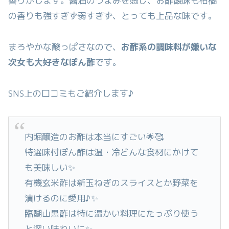
香りがします。醤油のうまみを感じ、お酢酸味も柑橘
の香りも強すぎず弱すぎず、とっても上品な味です。
まろやかな酸っぱさなので、
お酢系の調味料が嫌いな
次女も大好きなぽん酢
です。
SNS上の口コミもご紹介します♪
内堀醸造のお酢は本当にすごい🌟🥰
特選味付ぽん酢は温・冷どんな食材にかけて
も美味しい✨
有機玄米酢は新玉ねぎのスライスとか野菜を
漬けるのに愛用♪✨
臨醐山黒酢は特に温かい料理にたっぷり使う
と深い味わいに✨