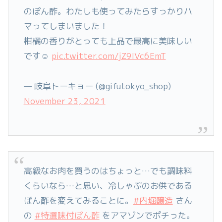
のぽん酢。わたしも使ってみたらすっかりハ
マってしまいました！
柑橘の香りがとっても上品で最高に美味しい
です☺️
pic.twitter.com/jZ9IVc6EmT
— 岐阜トーキョー (@gifutokyo_shop)
November 23, 2021
高級なお肉を買うのはちょっと…でも調味料
くらいなら…と思い、冷しゃぶのお供である
ぽん酢を変えてみることに。
#内堀醸造
さん
の
#特選味付ぽん酢
をアマゾンでポチった。