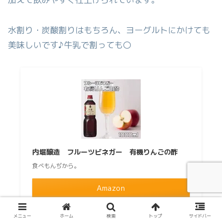
水割り・炭酸割りはもちろん、ヨーグルトにかけても
美味しいです♪牛乳で割っても〇
内堀醸造 フルーツビネガー 有機りんごの酢
食べもんぢから。
Amazon
楽天市場
メニュー
ホーム
検索
トップ
サイドバー