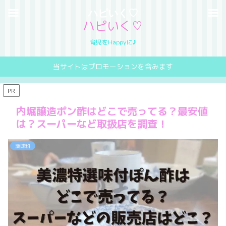
ハピいく♡
ハピいく♡
育児をHappyに♪
当サイトはプロモーションを含みます
PR
内堀醸造ポン酢はどこで売ってる？最安値
は？スーパーなど取扱店を調査！
調味料