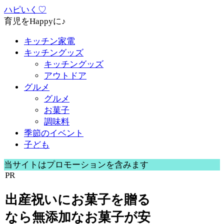
ハピいく♡
育児をHappyに♪
キッチン家電
キッチングッズ
キッチングッズ
アウトドア
グルメ
グルメ
お菓子
調味料
季節のイベント
子ども
当サイトはプロモーションを含みます
PR
出産祝いにお菓子を贈る
なら無添加なお菓子が安