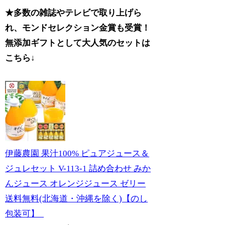
★多数の雑誌やテレビで取り上げら
れ、モンドセレクション金賞も受賞！
無添加ギフトとして大人気のセットは
こちら↓
伊藤農園 果汁100% ピュアジュース＆
ジュレセット V-113-1 詰め合わせ みか
んジュース オレンジジュース ゼリー
送料無料(北海道・沖縄を除く)【のし
包装可】_