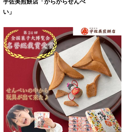
宇佐美煎餅店「からからせんべ
い」