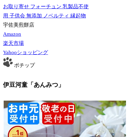
お取り寄せ フォーチュン 乳製品不使
用 子供会 無添加 ノベルティ 縁起物
宇佐美煎餅店
Amazon
楽天市場
Yahooショッピング
ポチップ
伊豆河童「あんみつ」