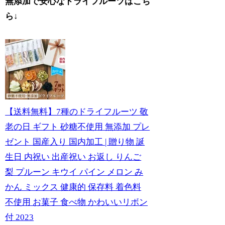
無添加で安心なドライフルーツはこち
ら↓
【送料無料】7種のドライフルーツ 敬
老の日 ギフト 砂糖不使用 無添加 プレ
ゼント 国産入り 国内加工 | 贈り物 誕
生日 内祝い 出産祝い お返し りんご
梨 プルーン キウイ パイン メロン み
かん ミックス 健康的 保存料 着色料
不使用 お菓子 食べ物 かわいいリボン
付 2023