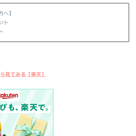
方へ】
ント
ト
ら見てみる【楽天】