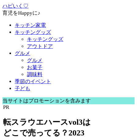
ハピいく♡
育児をHappyに♪
キッチン家電
キッチングッズ
キッチングッズ
アウトドア
グルメ
グルメ
お菓子
調味料
季節のイベント
子ども
当サイトはプロモーションを含みます
PR
転スラウエハースvol3は
どこで売ってる？2023