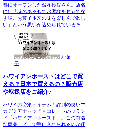
都にオープンした然花抄院さん。店名
には「花のある心でお客様をおもてな
す場、お菓子本来の味を楽しんで欲し
い」という思いが込められているそ...
お菓
子
ハワイアンホーストはどこで買
える？日本で買えるの？販売店
や取扱店をご紹介♪
ハワイの必須アイテム！評判の良いマ
カデミアナッツチョコレートのブラン
ド「ハワイアンホースト」。この有名
な商品、どこで手に入れられるのか迷