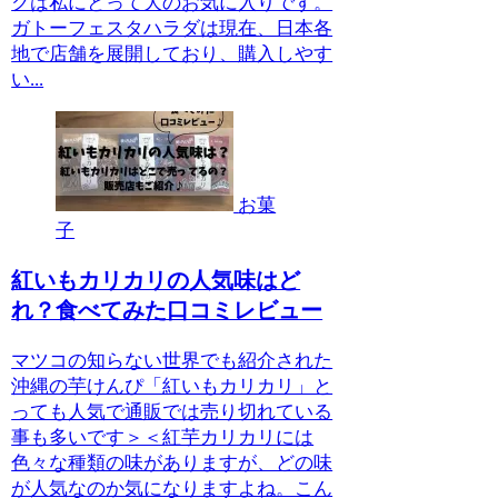
クは私にとって大のお気に入りです。
ガトーフェスタハラダは現在、日本各
地で店舗を展開しており、購入しやす
い...
お菓
子
紅いもカリカリの人気味はど
れ？食べてみた口コミレビュー
マツコの知らない世界でも紹介された
沖縄の芋けんぴ「紅いもカリカリ」と
っても人気で通販では売り切れている
事も多いです＞＜紅芋カリカリには
色々な種類の味がありますが、どの味
が人気なのか気になりますよね。こん