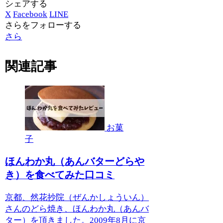
シェアする
X
Facebook
LINE
さらをフォローする
さら
関連記事
お菓
子
ほんわか丸（あんバターどらや
き）を食べてみた口コミ
京都、然花抄院（ぜんかしょういん）
さんのどら焼き、ほんわか丸（あんバ
ター）を頂きました。2009年8月に京