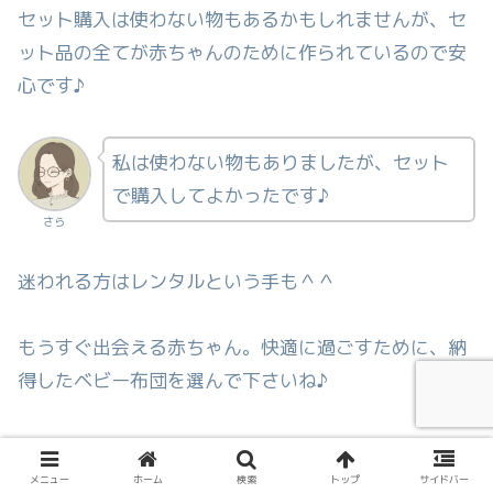
セット購入は使わない物もあるかもしれませんが、セ
ット品の全てが赤ちゃんのために作られているので安
心です♪
私は使わない物もありましたが、セット
で購入してよかったです♪
さら
迷われる方はレンタルという手も＾＾
もうすぐ出会える赤ちゃん。快適に過ごすために、納
得したベビー布団を選んで下さいね♪
ベビー布団セットを選ばれる際にこの記事を参考にし
ていただけると嬉しいです。
メニュー
ホーム
検索
トップ
サイドバー