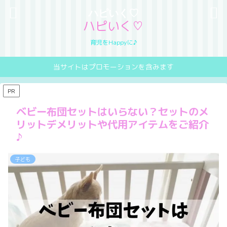
ハピいく♡
ハピいく♡
育児をHappyに♪
当サイトはプロモーションを含みます
PR
ベビー布団セットはいらない？セットのメ
リットデメリットや代用アイテムをご紹介
♪
子ども