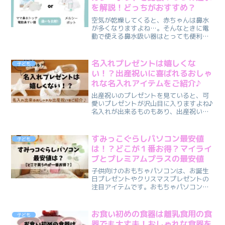
を解説！どっちがおすすめ？
空気が乾燥してくると、赤ちゃんは鼻水
が多くなりますよね…。そんなときに電
動で使える鼻水吸い器はとっても便利で
す♪『ママ鼻水トッテ電動鼻すい器』と
『メルシーポット』、どちらを購入しよ
うか迷われる方もいらっしゃると思いま
名入れプレゼントは嬉しくな
子ども
す。こんなお悩みはありま...
い！？出産祝いに喜ばれるおしゃ
れな名入れアイテムをご紹介♪
出産祝いのプレゼントを見ていると、可
愛いプレゼントが沢山目に入りますよね♪
名入れが出来るものもあり、出産祝いに
名入れギフトを贈ろうか迷っている方も
いらっしゃるのではないでしょうか。こ
んな不安や疑問はありませんか？・名入
すみっこぐらしパソコン最安値
子ども
れのプレゼントって喜ん...
は！？どこが１番お得？マイライ
ブとプレミアムプラスの最安値
子供向けのおもちゃパソコンは、お誕生
日プレゼントやクリスマスプレゼントの
注目アイテムです。おもちゃパソコンは
単なる遊び道具だけでなく、プログラミ
ングやタイピングのスキルを学ぶのにも
優れています。中でも、「すみっこぐら
お食い初めの食器は離乳食用の食
子ども
し」の可愛らしいパソコン...
器でも大丈夫！おしゃれな食器を