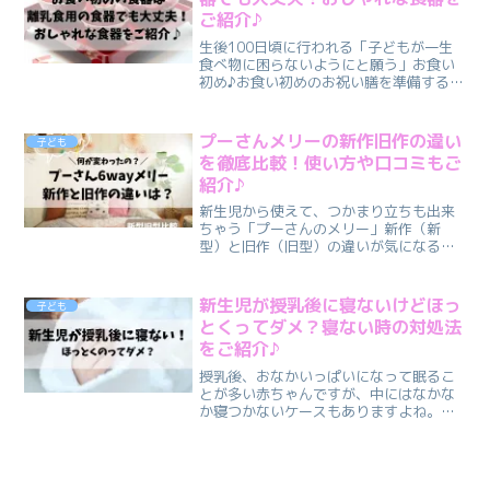
ご紹介♪
生後100日頃に行われる「子どもが一生
食べ物に困らないようにと願う」お食い
初め♪お食い初めのお祝い膳を準備する
時、一般的には漆塗りの食器を使いま
す。でも、漆塗りの食器は毎日普段使い
するのには使いづらい部分もあり。。お
プーさんメリーの新作旧作の違い
子ども
食い初めの時の食器はどう...
を徹底比較！使い方や口コミもご
紹介♪
新生児から使えて、つかまり立ちも出来
ちゃう「プーさんのメリー」新作（新
型）と旧作（旧型）の違いが気になる方
もいらっしゃるかもしれません。こんな
お悩みはありませんか？ プーさんのメリ
ー、新作と旧作の違いは何？ プーさんメ
新生児が授乳後に寝ないけどほっ
子ども
リーの口コミはどう？こ...
とくってダメ？寝ない時の対処法
をご紹介♪
授乳後、おなかいっぱいになって眠るこ
とが多い赤ちゃんですが、中にはなかな
か寝つかないケースもありますよね。特
に生後間もない時期は、「ほっとくわけ
にはいかない」と考えるママさんが多い
かもしれません。（私も同じでした…）
こんなお悩みはありません...