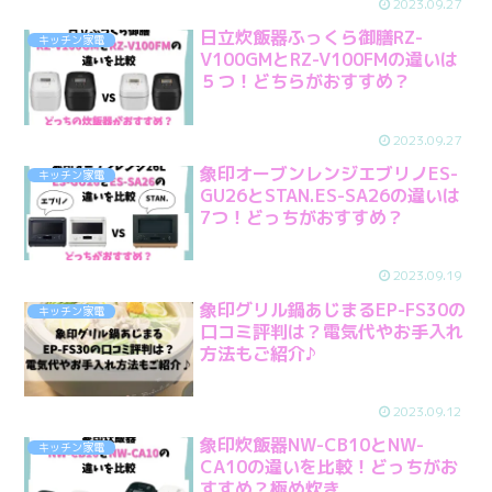
2023.09.27
日立炊飯器ふっくら御膳RZ-
キッチン家電
V100GMとRZ-V100FMの違いは
５つ！どちらがおすすめ？
2023.09.27
象印オーブンレンジエブリノES-
キッチン家電
GU26とSTAN.ES-SA26の違いは
7つ！どっちがおすすめ？
2023.09.19
象印グリル鍋あじまるEP-FS30の
キッチン家電
口コミ評判は？電気代やお手入れ
方法もご紹介♪
2023.09.12
象印炊飯器NW-CB10とNW-
キッチン家電
CA10の違いを比較！どっちがお
すすめ？極め炊き