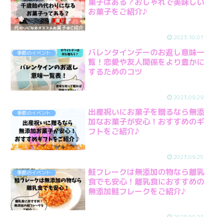
菓子はある？おしゃれで美味しい
お菓子をご紹介♪
2023.10.01
バレンタインデーのお返し意味一
季節のイベント
覧！恋愛や友人関係をより豊かに
するためのコツ
2023.09.29
出産祝いにお菓子を贈るなら無添
季節のイベント
加なお菓子が安心！おすすめのギ
フトをご紹介♪
2023.09.25
鮭フレークは無添加の物なら離乳
季節のイベント
食でも安心！離乳食におすすめの
無添加鮭フレークをご紹介♪
2023.09.21