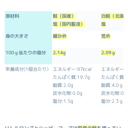
原材料
鮭（国産）
白鮭（北海
塩（国内製造）
塩
身の大きさ
細かめ
荒め
100ｇ当たりの塩分
2.14g
2.09ｇ
栄養成分(1個当たり）
エネルギー:97kcal
エネルギー:13
たんぱく質:19.7g
たんぱく質:24
脂質:2.0g
脂質:4.0ｇ
炭水化物:0.0g
炭水化物:0.1
塩分:1.5g
塩分:2.3ｇ