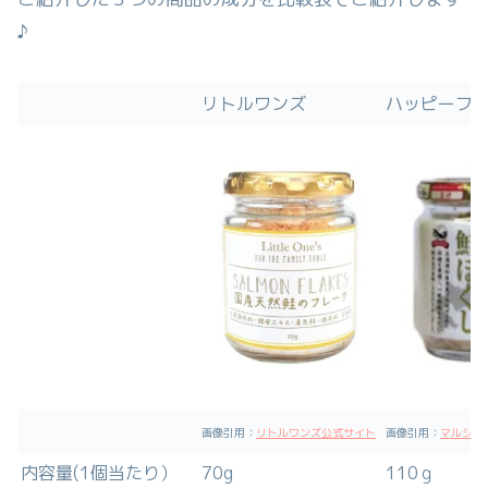
♪
リトルワンズ
ハッピーフ
画像引用：
リトルワンズ公式サイト
画像引用：
マルシマ
内容量(1個当たり）
70g
110ｇ