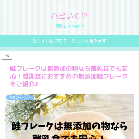
ハピいく♡
ハピいく♡
育児をHappyに♪
当サイトはプロモーションを含みます
PR
鮭フレークは無添加の物なら離乳食でも安
心！離乳食におすすめの無添加鮭フレーク
をご紹介♪
季節のイベント