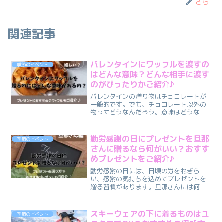
さら
関連記事
バレンタインにワッフルを渡すの
季節のイベント
はどんな意味？どんな相手に渡す
のがぴったりかご紹介♪
バレンタインの贈り物はチョコレートが
一般的です。でも、チョコレート以外の
物ってどうなんだろう。意味はどうなの
かな…と悩まれる方もいらっしゃるので
は？この記事では、以下についてご紹介
しています。・バレンタインにワッフル
勤労感謝の日にプレゼントを旦那
季節のイベント
を渡す意味・バレンタイン...
さんに贈るなら何がいい？おすす
めプレゼントをご紹介♪
勤労感謝の日には、日頃の労をねぎら
い、感謝の気持ちを込めてプレゼントを
贈る習慣があります。旦那さんには何を
贈ったらいいかな。と迷われる方もいら
っしゃるのでは。この記事では以下につ
いてご紹介しています。【旦那さんにプ
スキーウェアの下に着るものはユ
季節のイベント
レゼントを贈ろうと考えてい...