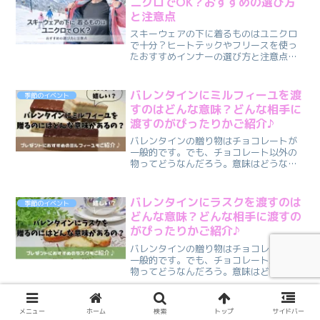
ニクロでOK？おすすめの選び方
と注意点
スキーウェアの下に着るものはユニクロ
で十分？ヒートテックやフリースを使っ
たおすすめインナーの選び方と注意点を
解説。楽天リーベイツ経由でUNIQLOをお
得に購入する方法も紹介します。
バレンタインにミルフィーユを渡
季節のイベント
すのはどんな意味？どんな相手に
渡すのがぴったりかご紹介♪
バレンタインの贈り物はチョコレートが
一般的です。でも、チョコレート以外の
物ってどうなんだろう。意味はどうなの
かな…と悩まれる方もいらっしゃるので
は？この記事では、以下についてご紹介
しています。・ミルフィーユをバレンタ
バレンタインにラスクを渡すのは
季節のイベント
インに渡す意味・バレンタ...
どんな意味？どんな相手に渡すの
がぴったりかご紹介♪
バレンタインの贈り物はチョコレートが
一般的です。でも、チョコレート以外の
物ってどうなんだろう。意味はどうなの
かな…と悩まれる方もいらっしゃるので
は？この記事では、以下についてご紹介
しています。・バレンタインにラスクを
出産祝いにお菓子を贈るなら無添
季節のイベント
メニュー
ホーム
検索
トップ
サイドバー
渡す意味・バレンタインに...