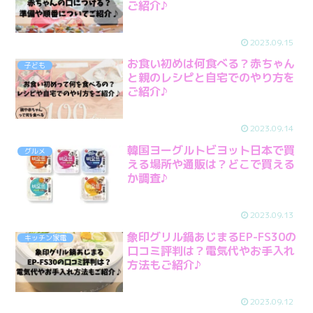
ご紹介♪
2023.09.15
お食い初めは何食べる？赤ちゃん
子ども
と親のレシピと自宅でのやり方を
ご紹介♪
2023.09.14
韓国ヨーグルトビヨット日本で買
グルメ
える場所や通販は？どこで買える
か調査♪
2023.09.13
象印グリル鍋あじまるEP-FS30の
キッチン家電
口コミ評判は？電気代やお手入れ
方法もご紹介♪
2023.09.12