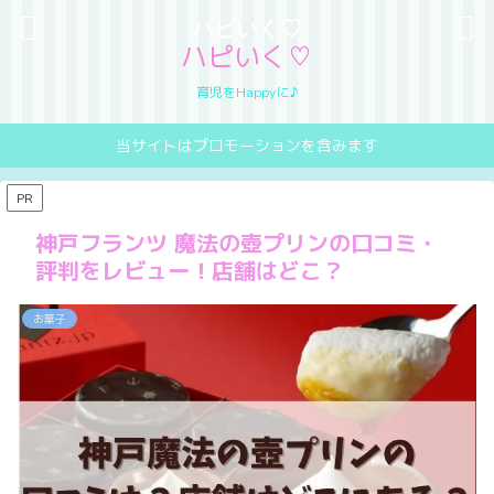
ハピいく♡
ハピいく♡
育児をHappyに♪
当サイトはプロモーションを含みます
PR
神戸フランツ 魔法の壺プリンの口コミ・
評判をレビュー！店舗はどこ？
お菓子