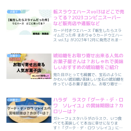
を調査しました♪悪い口コミは・のしがぐ
ちゃぐちゃになっていたといったものが
ありました。良い口コミは・味が美味し
転スラウエハースvol3はどこで売
お菓子
い・送った先の相手が「...
ってる？2023コンビニスーパー
など販売店や通販など
カード付きウエハース『転生したらスラ
イムだった件 まおりゅうカードウエハー
ス vol.3』が2023年12月に発売されま
す！魅力的な登場キャラクターと迫力の
アクションシーンで、ファンの方も多い
と思います。転スラシリーズは常に大人
琥珀糖をお取り寄せ出来る人気の
お菓子
気で、発売後...
お菓子屋さんは？おしゃれで美味
しいおすすめの琥珀糖をご紹介
見た目がとっても綺麗で、宝石のように
かわいい琥珀糖♪美味しい宝石の琥珀糖を
作っているお菓子屋さん、お取り寄せが
出来るか気になる方もいらっしゃるので
は。そこで、こんなお気持ちはありませ
んか。・琥珀糖をお取り寄せできる人気
ハラダ ラスク「グーテ・デ・ロ
お菓子
のお菓子屋さんはある？...
ワ ソレイユ」の賞味期限は？カ
ロリーは？
ガトーフェスタハラダのラスク、いつ食
べても美味しくて本当に幸せになりま
す！「グーテ・デ・ロワ ソレイユ」につ