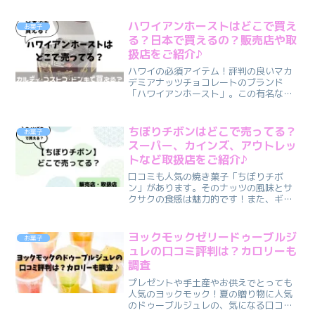
ハワイアンホーストはどこで買え
お菓子
る？日本で買えるの？販売店や取
扱店をご紹介♪
ハワイの必須アイテム！評判の良いマカ
デミアナッツチョコレートのブランド
「ハワイアンホースト」。この有名な商
品、どこで手に入れられるのか迷ってい
らっしゃる方もいるかもしれません。こ
んな疑問はありませんか？・ハワイアン
ちぼりチボンはどこで売ってる？
お菓子
ホーストはどこで売ってる？...
スーパー、カインズ、アウトレッ
トなど取扱店をご紹介♪
口コミも人気の焼き菓子「ちぼりチボ
ン」があります。そのナッツの風味とサ
クサクの食感は魅力的です！また、ギフ
トとしても非常に人気があります♪しか
し、ちぼりチボンを入手する方法が分か
らず、お悩みの方もいるかもしれませ
ヨックモックゼリードゥーブルジ
お菓子
ん。そこで、今回はちぼりチボ...
ュレの口コミ評判は？カロリーも
調査
プレゼントや手土産やお供えでとっても
人気のヨックモック！夏の贈り物に人気
のドゥーブルジュレの、気になる口コミ