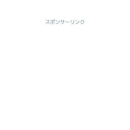
いて、賞味期限やカロリーについて調べ
てみました。グーテ・デ・ロワ ソレイユ
の賞味期限賞味期限は、製造日より60日
です。今回お取り寄せ...
スポンサーリンク