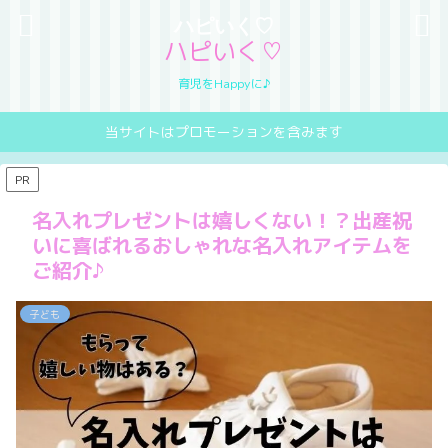
ハピいく♡
ハピいく♡
育児をHappyに♪
当サイトはプロモーションを含みます
PR
名入れプレゼントは嬉しくない！？出産祝
いに喜ばれるおしゃれな名入れアイテムを
ご紹介♪
子ども